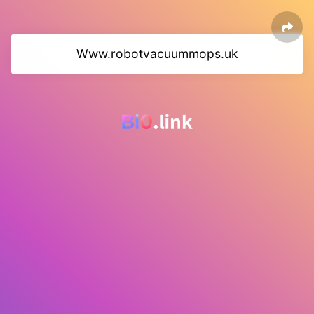
Www.robotvacuummops.uk